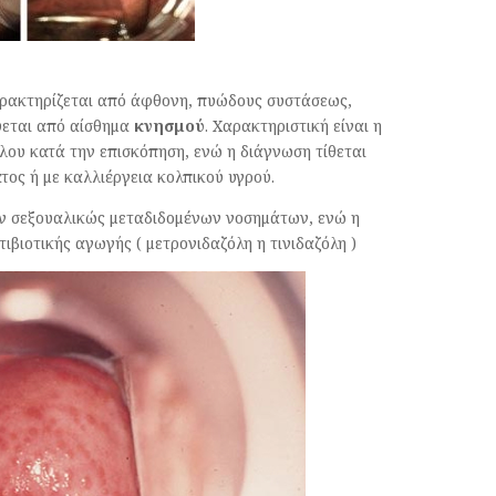
αρακτηρίζεται από άφθονη, πυώδους συστάσεως,
ύεται από αίσθημα
κνησμού
. Χαρακτηριστική είναι η
λου κατά την επισκόπηση, ενώ η διάγνωση τίθεται
τος ή με καλλιέργεια κολπικού υγρού.
ων σεξουαλικώς μεταδιδομένων νοσημάτων, ενώ η
ιβιοτικής αγωγής ( μετρονιδαζόλη η τινιδαζόλη )