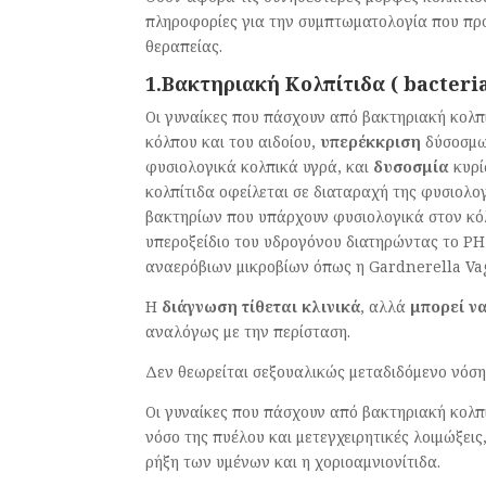
πληροφορίες για την συμπτωματολογία που προ
θεραπείας.
1.Βακτηριακή Κολπίτιδα (
bacteria
Οι γυναίκες που πάσχουν από βακτηριακή κολ
κόλπου και του αιδοίου,
υπερέκκριση
δύσοσμω
φυσιολογικά κολπικά υγρά, και
δυσοσμία
κυρί
κολπίτιδα οφείλεται σε διαταραχή της φυσιολο
βακτηρίων που υπάρχουν φυσιολογικά στον κό
υπεροξείδιο του υδρογόνου διατηρώντας το PH
αναερόβιων μικροβίων όπως η Gardnerella Va
Η
διάγνωση τίθεται κλινικά
, αλλά
μπορεί να
αναλόγως με την περίσταση.
Δεν θεωρείται σεξουαλικώς μεταδιδόμενο νόση
Οι γυναίκες που πάσχουν από βακτηριακή κολπ
νόσο της πυέλου και μετεγχειρητικές λοιμώξει
ρήξη των υμένων και η χοριοαμνιονίτιδα.