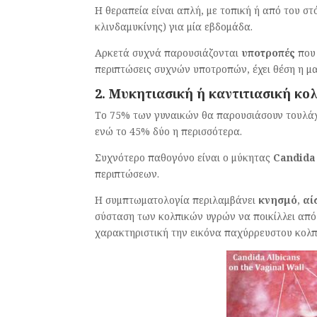
Η θεραπεία είναι απλή, με τοπική ή από του σ
κλινδαμυκίνης) για μία εβδομάδα.
Αρκετά συχνά παρουσιάζονται
υποτροπές
που 
περιπτώσεις συχνών υποτροπών, έχει θέση η 
2. Μυκητιασική ή καντιτιασική κο
Το 75% των γυναικών θα παρουσιάσουν τουλάχι
ενώ το 45% δύο η περισσότερα.
Συχνότερο παθογόνο είναι ο μύκητας
Candid
περιπτώσεων.
Η συμπτωματολογία περιλαμβάνει
κνησμό
,
αί
σύσταση των κολπικών υγρών να ποικίλλει από
χαρακτηριστική την εικόνα παχύρρευστου κολπι