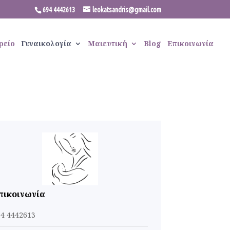
694 4442613
leokatsandris@gmail.com
ρείο
Γυναικολογία
Μαιευτική
Blog
Επικοινωνία
πικοινωνία
94 4442613