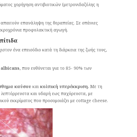
τόματος χορήγηση αντιβιοτικών (μετρονιδαζόλης η
απαιτούν επανάληψη της θεραπείας. Σε σπάνιες
μακροχρόνια προφυλακτική αγωγή.
λπίτιδα
στον ένα επεισόδιο κατά τη διάρκεια της ζωής τους,
a
albicans
, που ευθύνεται για το 85- 90% των
σθημα καύσου
και
κολπική υπερέκκριση.
Με τη
 λεπτόρρευστα και υδαρή εως παχύρευστα, με
κού εκκρίματος που προσομοιάζει με cottage cheese.