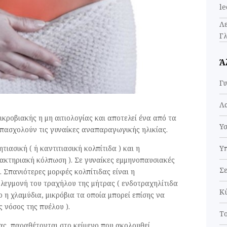
l
Λ
Γλ
Ά
Γυ
Λ
μικροβιακής η μη αιτιολογίας και αποτελεί ένα από τα
Υ
πασχολούν τις γυναίκες αναπαραγωγικής ηλικίας.
τιασική ( ή καντιτιασική κολπίτιδα ) και η
Υ
 βακτηριακή κόλπωση ). Σε γυναίκες εμμηνοπαυσιακές
Σε
. Σπανιότερες μορφές κολπίτιδας είναι η
Φλεγμονή του τραχήλου της μήτρας ( ενδοτραχηλίτιδα
Κ
 η χλαμύδια, μικρόβια τα οποία μπορεί επίσης να
 νόσος της πυέλου ).
Τ
ας, παραθέτονται στο κείμενο που ακολουθεί