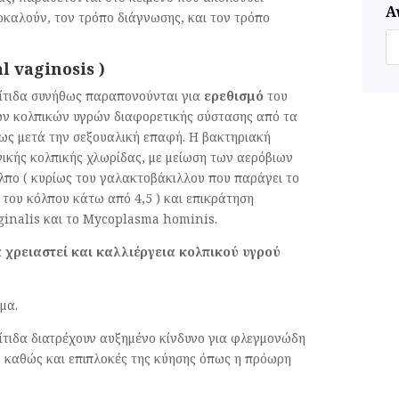
Α
καλούν, τον τρόπο διάγνωσης, και τον τρόπο
l vaginosis )
πίτιδα συνήθως παραπονούνται για
ερεθισμό
του
ν κολπικών υγρών διαφορετικής σύστασης από τα
ως μετά την σεξουαλική επαφή. Η βακτηριακή
γικής κολπικής χλωρίδας, με μείωση των αερόβιων
λπο ( κυρίως του γαλακτοβάκιλλου που παράγει το
 του κόλπου κάτω από 4,5 ) και επικράτηση
ginalis και το Mycoplasma hominis.
 χρειαστεί και καλλιέργεια κολπικού υγρού
μα.
ίτιδα διατρέχουν αυξημένο κίνδυνο για φλεγμονώδη
ς, καθώς και επιπλοκές της κύησης όπως η πρόωρη