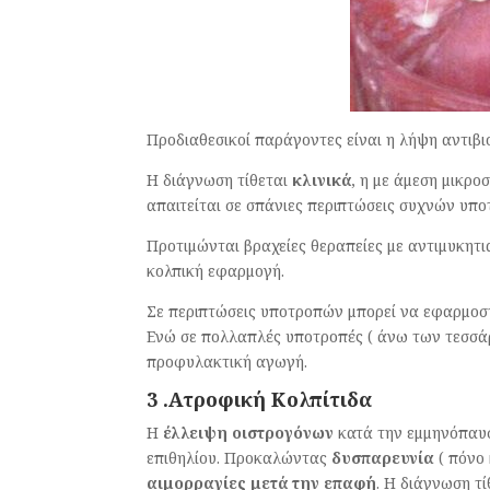
Προδιαθεσικοί παράγοντες είναι η λήψη αντιβι
H διάγνωση τίθεται
κλινικά
, η με άμεση μικρο
απαιτείται σε σπάνιες περιπτώσεις συχνών υπ
Προτιμώνται βραχείες θεραπείες με αντιμυκητια
κολπική εφαρμογή.
Σε περιπτώσεις υποτροπών μπορεί να εφαρμοστ
Ενώ σε πολλαπλές υποτροπές ( άνω των τεσσάρ
προφυλακτική αγωγή.
3 .Ατροφική Κολπίτιδα
Η
έλλειψη οιστρογόνων
κατά την εμμηνόπαυσ
επιθηλίου. Προκαλώντας
δυσπαρευνία
( πόνο 
αιμορραγίες μετά την επαφή
. Η διάγνωση τί