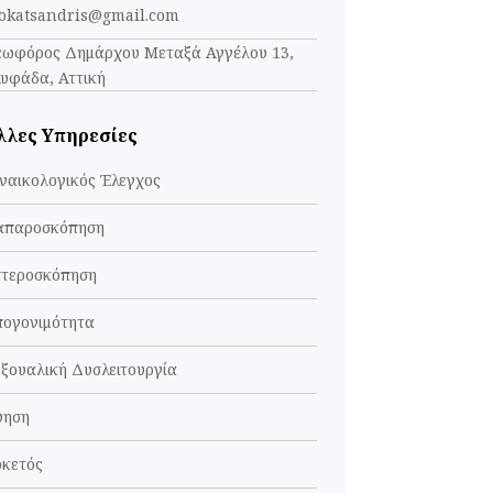
eokatsandris@gmail.com
εωφόρος Δημάρχου Μεταξά Αγγέλου 13,
υφάδα, Αττική
λλες Υπηρεσίες
ναικολογικός Έλεγχος
απαροσκόπηση
στεροσκόπηση
πογονιμότητα
ξουαλική Δυσλειτουργία
ύηση
οκετός