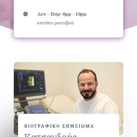
Δευ - Παρ: 6μμ - 10μμ

κατόπιν ραντεβού
ΒΙΟΓΡΑΦΙΚΟ ΣΗΜΕΙΩΜΑ