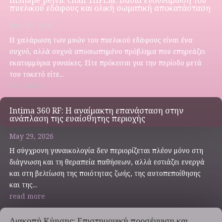
InShape pelvic chair HIFEM: Βαθιά ενδυνάμωση του
πυελικού εδάφους και ολική σωματική αποκατάσταση
May 29, 2026
Η χαλάρωση των μυών του πυελικού εδάφους είναι ένα
συχνό, αλλά συχνά αποσιωπημένο πρόβλημα που επηρεάζει
εκατομμύρια γυναίκες. Είτε πρόκειται για την περίοδο μετά
τον τοκετό είτε...
read more
Intima 360 RF: Η αναίμακτη επανάσταση στην
ανάπλαση της ευαίσθητης περιοχής
May 29, 2026
Η σύγχρονη γυναικολογία δεν περιορίζεται πλέον μόνο στη
διάγνωση και τη θεραπεία παθήσεων, αλλά εστιάζει ενεργά
και στη βελτίωση της ποιότητας ζωής, της αυτοπεποίθησης
και της...
read more
Διακοπή Κύησης: Επιστημονική προσέγγιση και