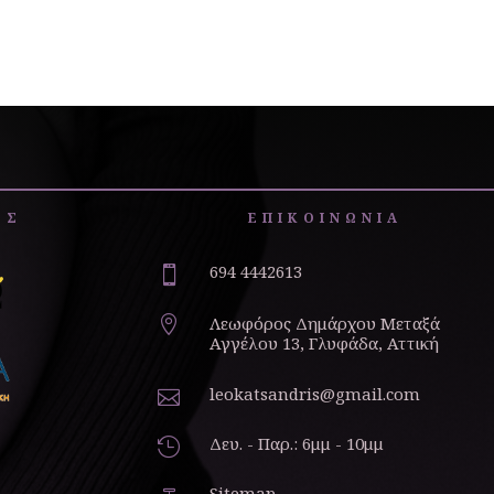
ΕΣ
ΕΠΙΚΟΙΝΩΝΙΑ
694 4442613

Λεωφόρος Δημάρχου Μεταξά

Αγγέλου 13, Γλυφάδα, Αττική
leokatsandris@gmail.com

Δευ. - Παρ.: 6μμ - 10μμ

Sitemap